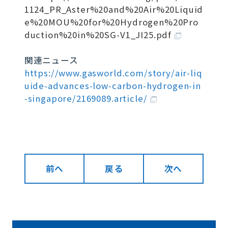
1124_PR_Aster%20and%20Air%20Liquid
e%20MOU%20for%20Hydrogen%20Pro
duction%20in%20SG-V1_JI25.pdf
関連ニュース
https://www.gasworld.com/story/air-liq
uide-advances-low-carbon-hydrogen-in
-singapore/2169089.article/
前へ
戻る
次へ