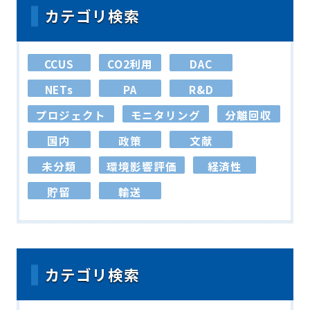
カテゴリ検索
CCUS
CO2利用
DAC
NETs
PA
R&D
プロジェクト
モニタリング
分離回収
国内
政策
文献
未分類
環境影響評価
経済性
貯留
輸送
カテゴリ検索