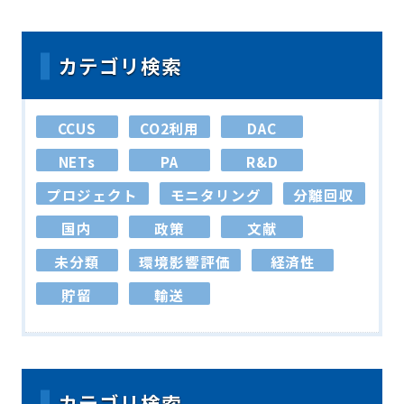
カテゴリ検索
CCUS
CO2利用
DAC
NETs
PA
R&D
プロジェクト
モニタリング
分離回収
国内
政策
文献
未分類
環境影響評価
経済性
貯留
輸送
カテゴリ検索