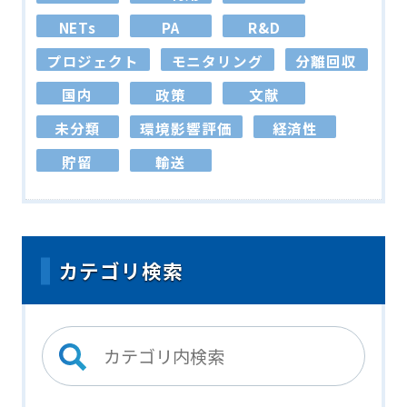
NETs
PA
R&D
プロジェクト
モニタリング
分離回収
国内
政策
文献
未分類
環境影響評価
経済性
貯留
輸送
カテゴリ検索