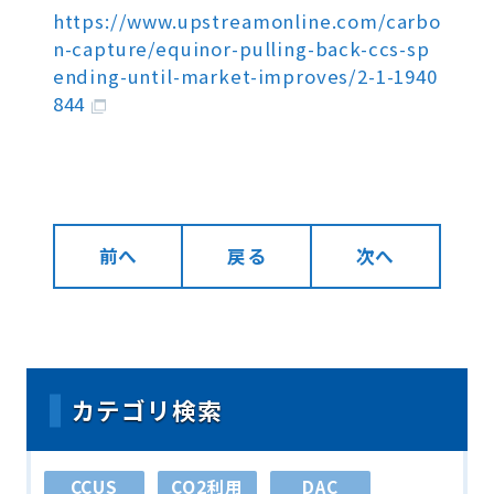
https://www.upstreamonline.com/carbo
n-capture/equinor-pulling-back-ccs-sp
ending-until-market-improves/2-1-1940
844
前へ
戻る
次へ
カテゴリ検索
CCUS
CO2利用
DAC