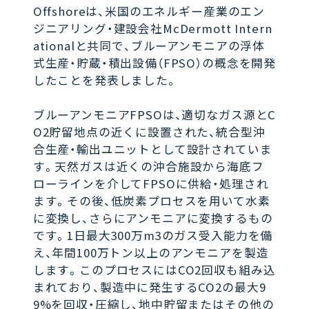
Offshoreは、米国のエネルギー産業のエン
ジニアリング・建設会社McDermott Intern
ationalと共同で、ブルーアンモニアの浮体
式生産・貯蔵・積出設備（FPSO）の概念を開発
したことを発表しました。
ブルーアンモニアFPSOは、適切なガス源とC
O2貯留地点の近くに設置された、統合型沖
合生産・輸出ユニットとして設計されていま
す。天然ガスは近くの沖合施設から海底フ
ローラインを介してFPSOに供給・処理され
ます。その後、低炭素プロセスを用いて水素
に変換し、さらにアンモニアに変換するもの
です。1日最大300万m3のガス受入能力を備
え、年間100万トン以上のアンモニアを製造
します。このプロセスにはCO2回収も組み込
まれており、製造中に発生するCO2の最大9
9%を回収・圧縮し、地中貯留またはその他の