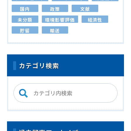
国内
政策
文献
未分類
環境影響評価
経済性
貯留
輸送
カテゴリ検索