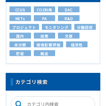
CCUS
CO2利用
DAC
NETs
PA
R&D
プロジェクト
モニタリング
分離回収
国内
政策
文献
未分類
環境影響評価
経済性
貯留
輸送
カテゴリ検索