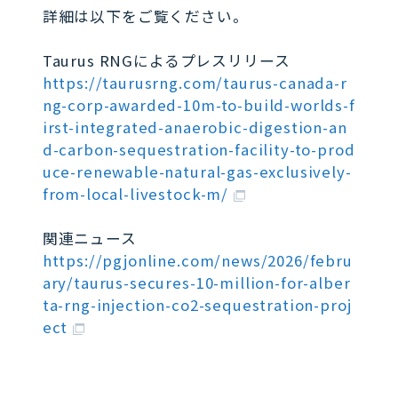
詳細は以下をご覧ください。
Taurus RNGによるプレスリリース
https://taurusrng.com/taurus-canada-r
ng-corp-awarded-10m-to-build-worlds-f
irst-integrated-anaerobic-digestion-an
d-carbon-sequestration-facility-to-prod
uce-renewable-natural-gas-exclusively-
from-local-livestock-m/
関連ニュース
https://pgjonline.com/news/2026/febru
ary/taurus-secures-10-million-for-alber
ta-rng-injection-co2-sequestration-proj
ect