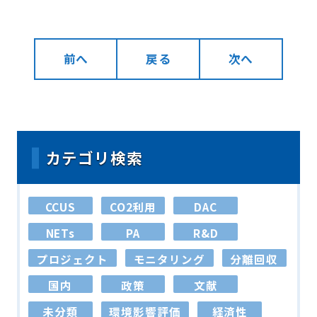
前へ
戻る
次へ
カテゴリ検索
CCUS
CO2利用
DAC
NETs
PA
R&D
プロジェクト
モニタリング
分離回収
国内
政策
文献
未分類
環境影響評価
経済性