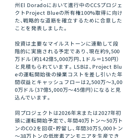
州El Doradoにおいて進行中のCCSプロジェ
クトProject Blueの所有権100%取得に向け
た、戦略的な道筋を確立するために合意した
ことを発表しました。
投資は主要なマイルストーンに連動して段
階的に実施される予定であり、現在約9,500
万ドル（約142億5,000万円、1ドル＝150円）
と見積もられています。LSBは、Project Blu
eの運転開始後の操業コストを差し引いた年
間収益とキャッシュフローは2,500万～3,00
0万ドル（37億5,000万～45億円）になると見
込んでいます。
同プロジェクトは2026年末または2027年初
頭に運転開始予定で、年間40万トン～50万ト
ンのCO2を回収・貯留し、年間30万5,000トン
～38万トンの低炭素アンモニアを生産でき