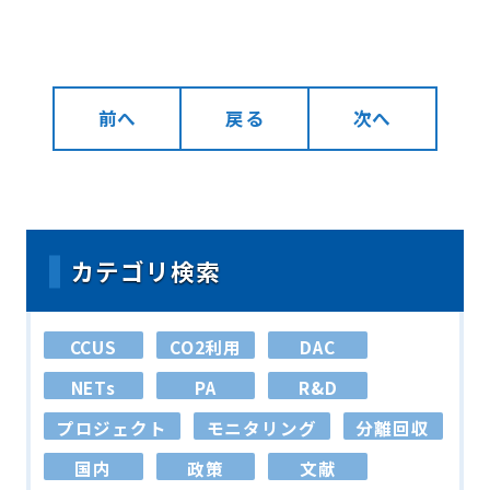
前へ
戻る
次へ
カテゴリ検索
CCUS
CO2利用
DAC
NETs
PA
R&D
プロジェクト
モニタリング
分離回収
国内
政策
文献