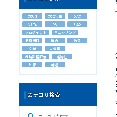
CCUS
CO2利用
DAC
NETs
PA
R&D
プロジェクト
モニタリング
分離回収
国内
政策
文献
未分類
環境影響評価
経済性
貯留
輸送
カテゴリ検索