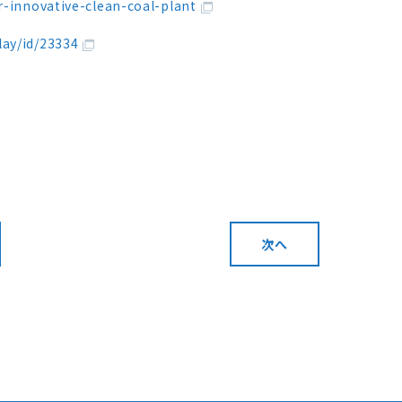
r-innovative-clean-coal-plant
lay/id/23334
次へ