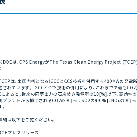
表
米DOEは、CPS EnergyがThe Texas Clean Energy Proje
た。
TCEPは、米国内初となるIGCCとCCS技術を併用する400MWの発
定されています。IGCCとCCS技術の併用により、これまでで最もC
Eによると、従来の同等出力の石炭焚き発電所の10[%]以下、高効率の
同プラントから排出されるCO2の90[%]、SO2の99[%]、NOxの9
す。
詳細は以下をご覧ください。
DOEプレスリリース