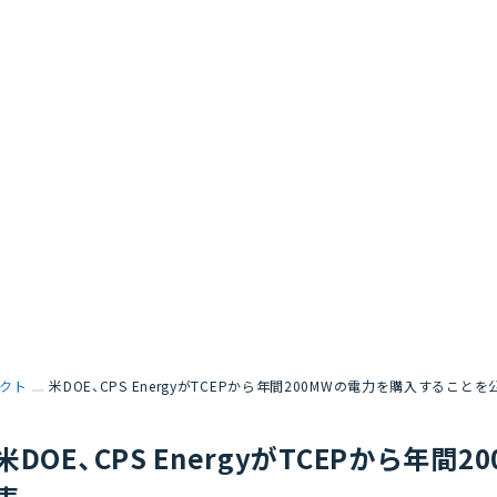
クト
米DOE、CPS EnergyがTCEPから年間200MWの電力を購入することを
米DOE、CPS EnergyがTCEPから年