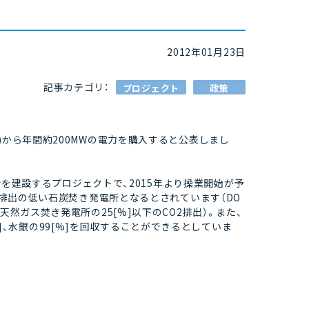
2012年01月23日
記事カテゴリ：
プロジェクト
政策
ct (TCEP)から年間約200MWの電力を購入すると公表しまし
電所を建設するプロジェクトで、2015年より操業開始が予
O2排出の低い石炭焚き発電所となるとされています（DO
天然ガス焚き発電所の25[%]以下のCO2排出）。また、
0[%]、水銀の99[%]を回収することができるとしていま