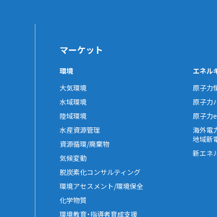
マーケット
環境
エネル
大気環境
原子力
水域環境
原子力
陸域環境
原子力e-
水産資源管理
海外電
地域新
資源循環/廃棄物
新エネ
気候変動
脱炭素化コンサルティング
環境アセスメント/環境保全
化学物質
環境教育・指導者育成支援