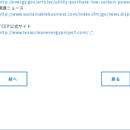
http://energy.gov/articles/utility-purchase-low-carbon-powe
関連ニュース
http://www.sustainablebusiness.com/index.cfm/go/news.disp
TCEP公式サイト
http://www.texascleanenergyproject.com/
前へ
戻る