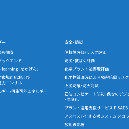
ギー
安全・防災
情報調査
信頼性評価/リスク評価
バックエンド
防災・被ばく評価
learning「せかげん」
化学プラント被害度評価
力市場対応および
化学物質漏洩による損害賠償リスク
電力コンサル
火災防護・防火対策
ルギー/再生可能エネルギー
石油コンビナート防災・保安のデジ
・高度化
プラント運用支援サービス P-SADS
アスベスト計測支援システム メコラ
放射線影響