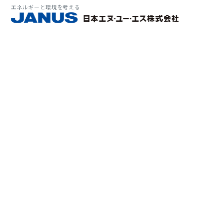
エネルギーと環境を考える
サービス・
マーケット
会社情報
環境
大気拡
経営理
ソリューション
ITソ
プラン
会社所
Why 
確率論
-JA
経済波
基本方