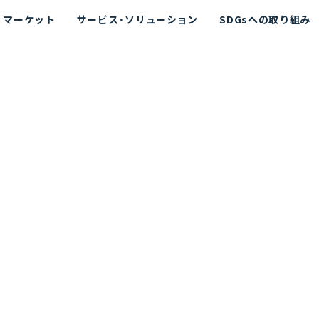
マーケット
サービス・ソリューション
SDGsへの取り組み
散シミュレーション
念
エネルギー
海洋拡散シミュレーション
社長挨拶
リューション
ト運用支援サービス P-SADS
在地
アスベスト計測支援システム
組織図
メコラス®
JANUS?
沿革
的リスク評価（PRA）
NUSが選ばれる理由-
海洋ごみ対策支援
及効果の評価
針
リスクコミュニケーション
事業登録・許可