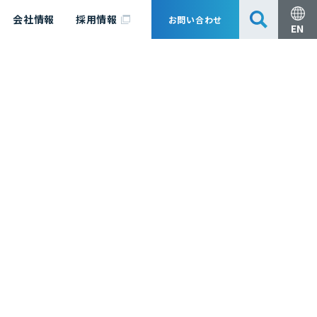
会社情報
採用情報
お問い合わせ
EN
安全・防災
脱炭素化コンサルティング
会社概要
事業組成支援・技術審査
エキスパート紹介
国内外アソシエイツ
医薬品製造のためのPDE・OEL設定
漁業補償
日揮グループ