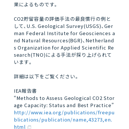
果によるものです。
CO2貯留容量の評価手法の最良慣行の例と
して、U.S. Geological Survey(USGS)、Ger
man Federal Institute for Geosciences a
nd Natural Resources(BGR)、Netherland
s Organization for Applied Scientific Re
search(TNO)による手法が採り上げられて
います。
詳細は以下をご覧ください。
IEA報告書
“Methods to Assess Geological CO2 Stor
age Capacity: Status and Best Practice”
http://www.iea.org/publications/freepu
blications/publication/name,43273,en.
html