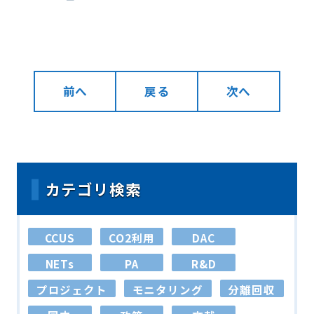
前へ
戻る
次へ
カテゴリ検索
CCUS
CO2利用
DAC
NETs
PA
R&D
プロジェクト
モニタリング
分離回収