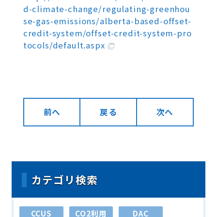
d-climate-change/regulating-greenhou
se-gas-emissions/alberta-based-offset-
credit-system/offset-credit-system-pro
tocols/default.aspx
前へ
戻る
次へ
カテゴリ検索
CCUS
CO2利用
DAC