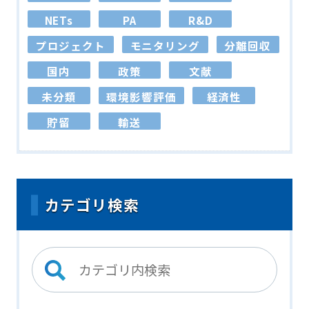
NETs
PA
R&D
プロジェクト
モニタリング
分離回収
国内
政策
文献
未分類
環境影響評価
経済性
貯留
輸送
カテゴリ検索