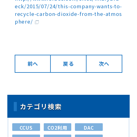
eck/2015/07/24/this-company-wants-to-
recycle-carbon-dioxide-from-the-atmos
phere/
前へ
戻る
次へ
カテゴリ検索
CCUS
CO2利用
DAC