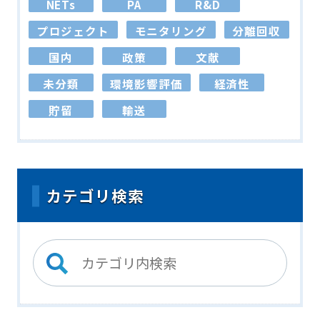
NETs
PA
R&D
プロジェクト
モニタリング
分離回収
国内
政策
文献
未分類
環境影響評価
経済性
貯留
輸送
カテゴリ検索