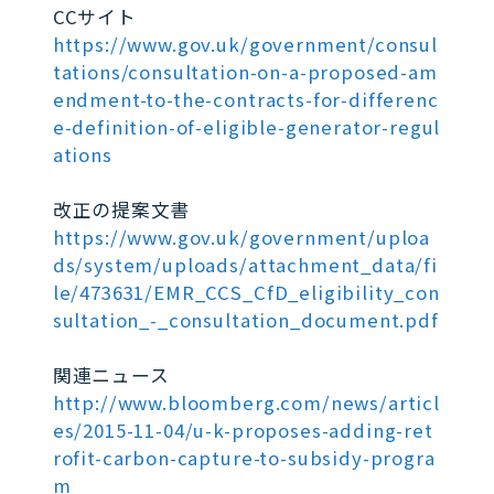
CCサイト
https://www.gov.uk/government/consul
tations/consultation-on-a-proposed-am
endment-to-the-contracts-for-differenc
e-definition-of-eligible-generator-regul
ations
改正の提案文書
https://www.gov.uk/government/uploa
ds/system/uploads/attachment_data/fi
le/473631/EMR_CCS_CfD_eligibility_con
sultation_-_consultation_document.pdf
関連ニュース
http://www.bloomberg.com/news/articl
es/2015-11-04/u-k-proposes-adding-ret
rofit-carbon-capture-to-subsidy-progra
m