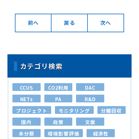
前へ
戻る
次へ
カテゴリ検索
CCUS
CO2利用
DAC
NETs
PA
R&D
プロジェクト
モニタリング
分離回収
国内
政策
文献
未分類
環境影響評価
経済性