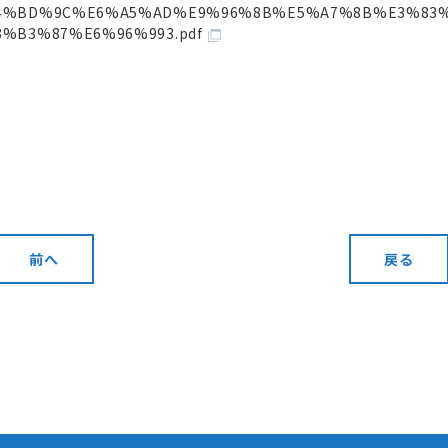
4%BD%9C%E6%A5%AD%E9%96%8B%E5%A7%8B%E3%83
8%B3%87%E6%96%993.pdf
前へ
戻る