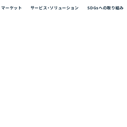
マーケット
サービス・ソリューション
SDGsへの取り組み
散シミュレーション
念
エネルギー
海洋拡散シミュレーション
社長挨拶
リューション
ト運用支援サービス P-SADS
在地
アスベスト計測支援システム
組織図
メコラス®
JANUS?
沿革
的リスク評価（PRA）
NUSが選ばれる理由-
海洋ごみ対策支援
及効果の評価
針
リスクコミュニケーション
事業登録・許可