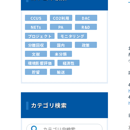
CCUS
CO2利用
DAC
NETs
PA
R&D
プロジェクト
モニタリング
分離回収
国内
政策
文献
未分類
環境影響評価
経済性
貯留
輸送
カテゴリ検索