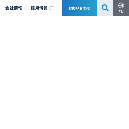
会社情報
採用情報
お問い合わせ
EN
安全・防災
脱炭素化コンサルティング
会社概要
事業組成支援・技術審査
エキスパート紹介
国内外アソシエイツ
医薬品製造のためのPDE・OEL設定
漁業補償
日揮グループ