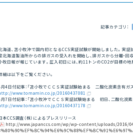
記事カテゴリ：
北海道、苫小牧沖で国内初となるCCS実証試験が開始しました。実証試
産北海道製油所からの排ガスの受入れを開始し、排ガスから分離・回収
小牧日報が報じています。圧入初日には、約11トンのCO2が目標の
詳細は以下をご覧ください。
4月4日付記事：「苫小牧でＣＣＳ実証試験始まる 二酸化炭素含有ガ
http://www.tomamin.co.jp/20160437081
4月7日付記事：「苫小牧沖でＣＣＳ実証試験始まる 初日、二酸化炭
http://www.tomamin.co.jp/20160437178
日本CCS調査（株）によるプレスリリース
http://www.japanccs.com/wp/wp-content/uploads/
3%80%90%EF%BC%94%E6%9C%88%EF%BC%91%E6%97%