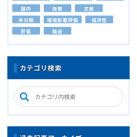
国内
政策
文献
未分類
環境影響評価
経済性
貯留
輸送
カテゴリ検索