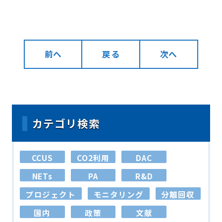
前へ
戻る
次へ
カテゴリ検索
CCUS
CO2利用
DAC
NETs
PA
R&D
プロジェクト
モニタリング
分離回収
国内
政策
文献