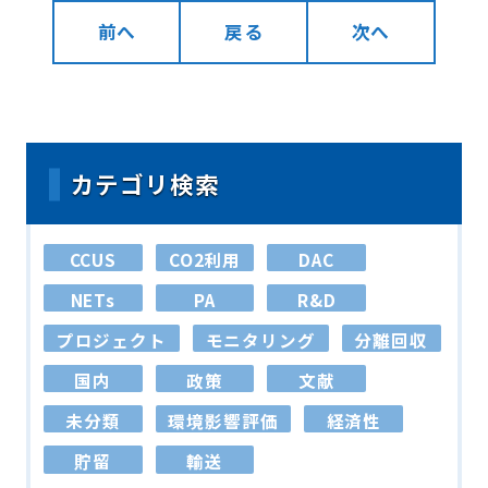
前へ
戻る
次へ
カテゴリ検索
CCUS
CO2利用
DAC
NETs
PA
R&D
プロジェクト
モニタリング
分離回収
国内
政策
文献
未分類
環境影響評価
経済性
貯留
輸送