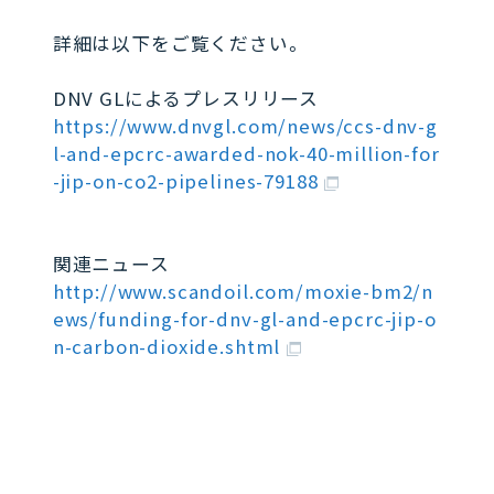
詳細は以下をご覧ください。
DNV GLによるプレスリリース
https://www.dnvgl.com/news/ccs-dnv-g
l-and-epcrc-awarded-nok-40-million-for
-jip-on-co2-pipelines-79188
関連ニュース
http://www.scandoil.com/moxie-bm2/n
ews/funding-for-dnv-gl-and-epcrc-jip-o
n-carbon-dioxide.shtml