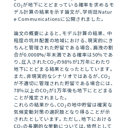
CO
が地下にとどまっている確率を求めるモ
2
デル計算の結果を示す論文が、学術誌Natur
e Communicationsに公開されました。
論文の概要によると、モデル計算の結果、 中
程度の坑井配置の地域における、現実的にき
ちんと管理された貯留である場合、漏洩の割
合が0.0008%/年未満である確率は50％であ
り、圧入されたCO
の98％が1万年にわたり
2
地下にとどまる結果となったとしています。
また、非現実的なシナリオではあるが、CO
2
が不適切に管理された貯留である場合には、
78％以上のCO
が1万年後も地下にとどまる
2
ことが推定されました。
これらの結果から、CO
の地中貯留は確実な
2
気候変動対策の選択肢となり得ることが示
されたとしています。ただし、地下における
CO
の長期的な挙動については、依然として
2