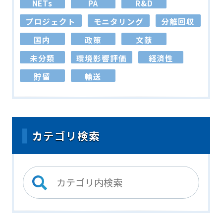
NETs
PA
R&D
プロジェクト
モニタリング
分離回収
国内
政策
文献
未分類
環境影響評価
経済性
貯留
輸送
カテゴリ検索