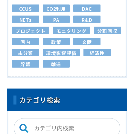
CCUS
CO2利用
DAC
NETs
PA
R&D
プロジェクト
モニタリング
分離回収
国内
政策
文献
未分類
環境影響評価
経済性
貯留
輸送
カテゴリ検索