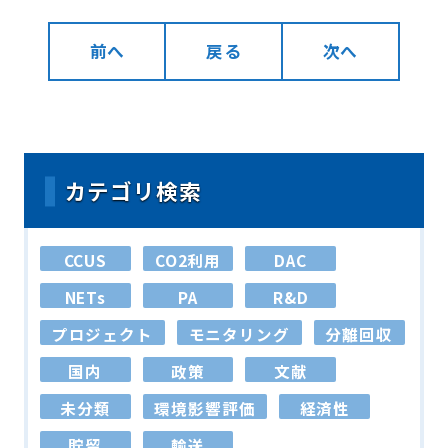
前へ
戻る
次へ
カテゴリ検索
CCUS
CO2利用
DAC
NETs
PA
R&D
プロジェクト
モニタリング
分離回収
国内
政策
文献
未分類
環境影響評価
経済性
貯留
輸送