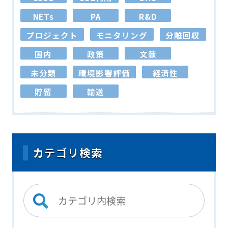
NETs
PA
R&D
プロジェクト
モニタリング
分離回収
国内
政策
文献
未分類
環境影響評価
経済性
貯留
輸送
カテゴリ検索