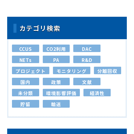
カテゴリ検索
CCUS
CO2利用
DAC
NETs
PA
R&D
プロジェクト
モニタリング
分離回収
国内
政策
文献
未分類
環境影響評価
経済性
貯留
輸送