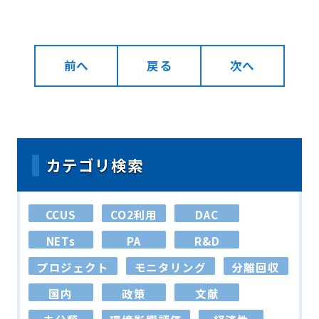
前へ
戻る
次へ
カテゴリ検索
CCUS
CO2利用
DAC
NETs
PA
R&D
プロジェクト
モニタリング
分離回収
国内
政策
文献