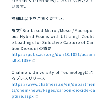
aterials & Interfaces」において公表されて
います。
詳細は以下をご覧ください。
論文「Bio-based Micro-/Meso-/Macropor
ous Hybrid Foams with Ultrahigh Zeolit
e Loadings for Selective Capture of Car
bon Dioxide」の概要
https://pubs.acs.org/doi/10.1021/acsam
i.9b11399
Chalmers University of Technologyによ
るプレスリリース
https://www.chalmers.se/en/departmen
ts/chem/news/Pages/carbon-dioxide-ca
pture.aspx