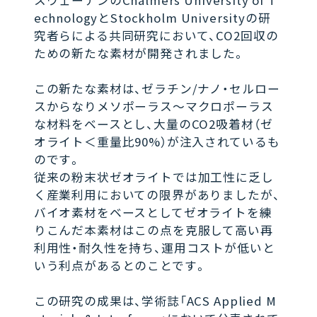
スウェーデンのChalmers University of T
echnologyとStockholm Universityの研
究者らによる共同研究において、CO2回収の
ための新たな素材が開発されました。
この新たな素材は、ゼラチン/ナノ・セルロー
スからなりメソポーラス〜マクロポーラス
な材料をベースとし、大量のCO2吸着材（ゼ
オライト＜重量比90%）が注入されているも
のです。
従来の粉末状ゼオライトでは加工性に乏し
く産業利用においての限界がありましたが、
バイオ素材をベースとしてゼオライトを練
りこんだ本素材はこの点を克服して高い再
利用性・耐久性を持ち、運用コストが低いと
いう利点があるとのことです。
この研究の成果は、学術誌「ACS Applied M