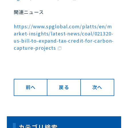
関連ニュース
https://www.spglobal.com/platts/en/m
arket-insights/latest-news/coal/021320-
us-bill-to-expand-tax-credit-for-carbon-
capture-projects
前へ
戻る
次へ
カテゴリ検索