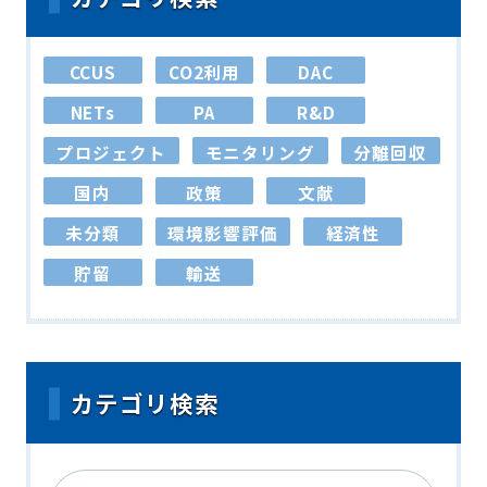
CCUS
CO2利用
DAC
NETs
PA
R&D
プロジェクト
モニタリング
分離回収
国内
政策
文献
未分類
環境影響評価
経済性
貯留
輸送
カテゴリ検索