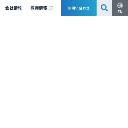
会社情報
採用情報
お問い合わせ
EN
安全・防災
脱炭素化コンサルティング
会社概要
事業組成支援・技術審査
エキスパート紹介
国内外アソシエイツ
医薬品製造のためのPDE・OEL設定
漁業補償
日揮グループ