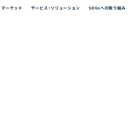
マーケット
サービス・ソリューション
SDGsへの取り組み
散シミュレーション
念
エネルギー
海洋拡散シミュレーション
社長挨拶
リューション
ト運用支援サービス P-SADS
在地
アスベスト計測支援システム
組織図
メコラス®
JANUS?
沿革
的リスク評価（PRA）
NUSが選ばれる理由-
海洋ごみ対策支援
及効果の評価
針
リスクコミュニケーション
事業登録・許可