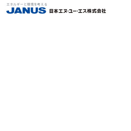
エネルギーと環境を考える
サービス・
マーケット
会社情報
環境
大気拡
経営理
ソリューション
ITソ
プラン
会社所
Why 
確率論
-JA
経済波
基本方