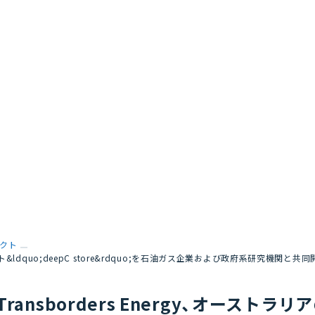
クト
ェクト&ldquo;deepC store&rdquo;を石油ガス企業および政府系研究機関と共
Transborders Energy、オースト