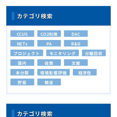
カテゴリ検索
CCUS
CO2利用
DAC
NETs
PA
R&D
プロジェクト
モニタリング
分離回収
国内
政策
文献
未分類
環境影響評価
経済性
貯留
輸送
カテゴリ検索