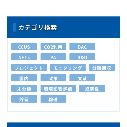
カテゴリ検索
CCUS
CO2利用
DAC
NETs
PA
R&D
プロジェクト
モニタリング
分離回収
国内
政策
文献
未分類
環境影響評価
経済性
貯留
輸送