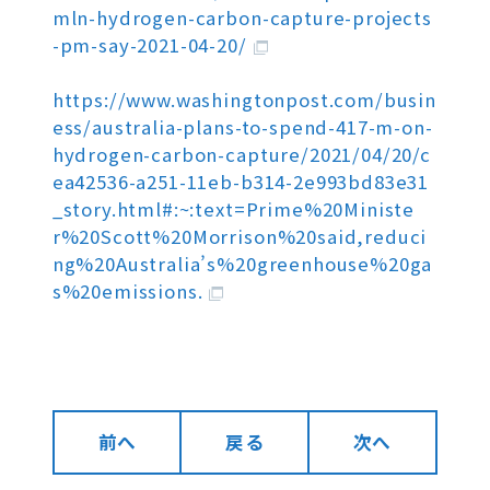
mln-hydrogen-carbon-capture-projects
-pm-say-2021-04-20/
https://www.washingtonpost.com/busin
ess/australia-plans-to-spend-417-m-on-
hydrogen-carbon-capture/2021/04/20/c
ea42536-a251-11eb-b314-2e993bd83e31
_story.html#:~:text=Prime%20Ministe
r%20Scott%20Morrison%20said,reduci
ng%20Australia’s%20greenhouse%20ga
s%20emissions.
前へ
戻る
次へ