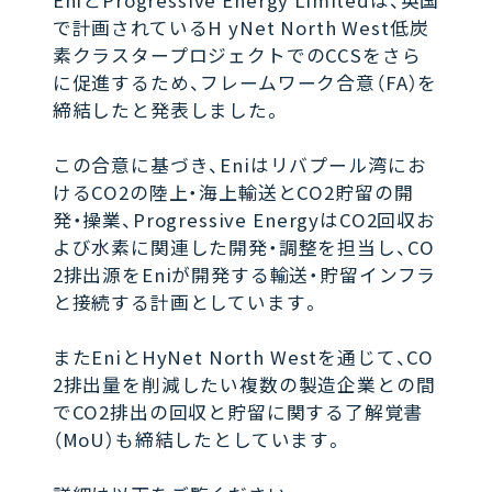
EniとProgressive Energy Limitedは、英国
で計画されているH yNet North West低炭
素クラスタープロジェクトでのCCSをさら
に促進するため、フレームワーク合意（FA）を
締結したと発表しました。
この合意に基づき、Eniはリバプール湾にお
けるCO2の陸上・海上輸送とCO2貯留の開
発・操業、Progressive EnergyはCO2回収お
よび水素に関連した開発・調整を担当し、CO
2排出源をEniが開発する輸送・貯留インフラ
と接続する計画としています。
またEniとHyNet North Westを通じて、CO
2排出量を削減したい複数の製造企業との間
でCO2排出の回収と貯留に関する了解覚書
（MoU）も締結したとしています。