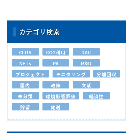
カテゴリ検索
CCUS
CO2利用
DAC
NETs
PA
R&D
プロジェクト
モニタリング
分離回収
国内
政策
文献
未分類
環境影響評価
経済性
貯留
輸送