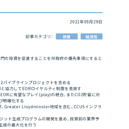
2021年09月29日
記事カテゴリ：
政策
経済性
の民間部門の投資を促進することを州政府の優先事項にすると
）を拡張し、CO2パイプラインプロジェクトを含める
門と協力してEORロイヤルティ制度を見直す
EORに有望なプレイ(play)の統合、またCO2貯留に対
び明確化する
州南東部、Greater Lloydminster地域を含む、CCUSインフラ
HGクレジット生成プログラムの開発を進め、投資前の業界予
ト生成の最大化を行う