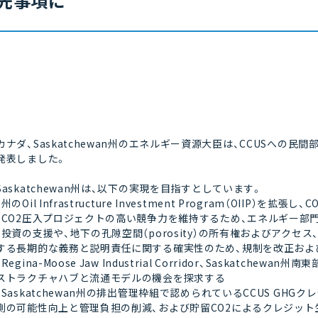
先事項に
カナダ、Saskatchewan州のエネルギー資源大臣は、CCUSへ
発表しました。
Saskatchewan州は、以下の実現を目指すとしています。
・州のOil Infrastructure Investment Program（OIIP
・CO2圧入プロジェクトの高い競争力を維持するため、エネルギー部
・投資の支援や、地下の孔隙空間（porosity）の所有権およびアクセス、
する長期的な義務と説明責任に関する確実性のため、規制を改正およ
・Regina-Moose Jaw Industrial Corridor、Saskatchewan
ストラクチャハブと流通モデルの機会を探求する
・Saskatchewan州の排出管理枠組で認められているCCUS G
測の可能性向上と管理負担の削減、および貯留CO2によるクレジッ