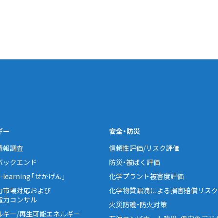
ギー
安全・防災
情報調査
信頼性評価/リスク評価
バックエンド
防災・被ばく評価
learning「せかげん」
化学プラント被害度評価
力市場対応および
化学物質漏洩による損害賠償リスク
電力コンサル
火災防護・防火対策
ルギー/再生可能エネルギー