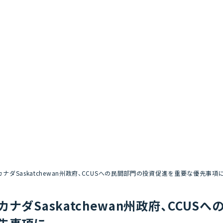
カナダSaskatchewan州政府、CCUSへの民間部門の投資促進を重要な優先事項
カナダSaskatchewan州政府、CCU