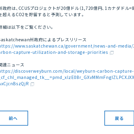
州政府は、CCUSプロジェクトが20億ドル（1,720億円、1カナダドル
を超えるCO2を貯留すると予測しています。
詳細は以下をご覧ください。
Saskatchewan州政府によるプレスリリース
https://www.saskatchewan.ca/government/news-and-media/
arbon-capture-utilization-and-storage-priorities
関連ニュース
https://discoverweyburn.com/local/weyburn-carbon-capture
_cf_chl_managed_tk__=pmd_xlzE08r_GXvMMmFnglZLPCXJX
AxCjcnBszQjR
前へ
戻る