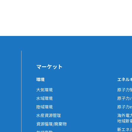
マーケット
環境
エネル
大気環境
原子力
水域環境
原子力
陸域環境
原子力e-
水産資源管理
海外電
地域新
資源循環/廃棄物
新エネ