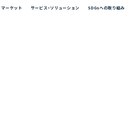
マーケット
サービス・ソリューション
SDGsへの取り組み
散シミュレーション
念
エネルギー
海洋拡散シミュレーション
社長挨拶
リューション
ト運用支援サービス P-SADS
在地
アスベスト計測支援システム
組織図
メコラス®
JANUS?
沿革
的リスク評価（PRA）
NUSが選ばれる理由-
海洋ごみ対策支援
及効果の評価
針
リスクコミュニケーション
事業登録・許可