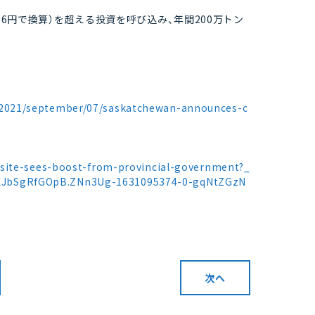
=86円で換算）を超える投資を呼び込み、年間200万トン
2021/september/07/saskatchewan-announces-c
-site-sees-boost-from-provincial-government?_
XJbSgRfGOpB.ZNn3Ug-1631095374-0-gqNtZGzN
次へ