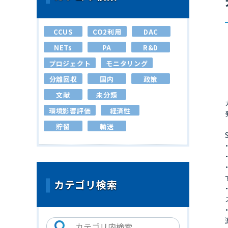
CCUS
CO2利用
DAC
NETs
PA
R&D
プロジェクト
モニタリング
分離回収
国内
政策
文献
未分類
環境影響評価
経済性
貯留
輸送
カテゴリ検索