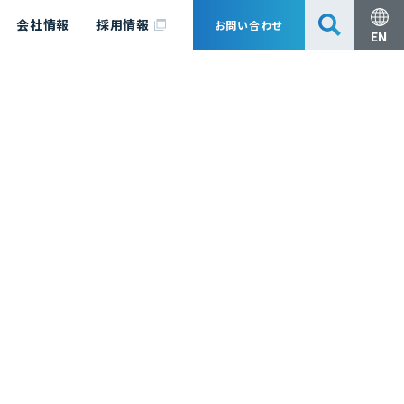
会社情報
採用情報
お問い合わせ
EN
安全・防災
脱炭素化コンサルティング
会社概要
事業組成支援・技術審査
エキスパート紹介
国内外アソシエイツ
医薬品製造のためのPDE・OEL設定
漁業補償
日揮グループ