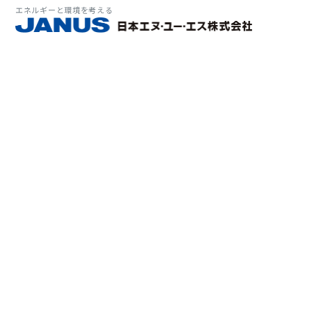
エネルギーと環境を考える
サービス・
マーケット
会社情報
環境
大気拡
経営理
ソリューション
ITソ
プラン
会社所
Why 
確率論
-JA
経済波
基本方