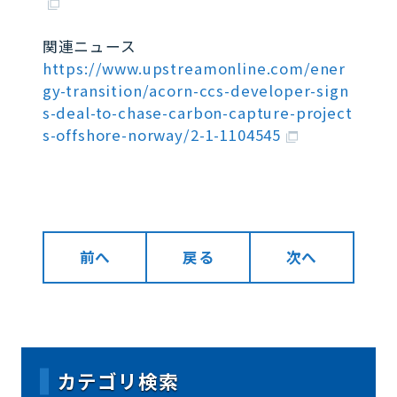
関連ニュース
https://www.upstreamonline.com/ener
gy-transition/acorn-ccs-developer-sign
s-deal-to-chase-carbon-capture-project
s-offshore-norway/2-1-1104545
前へ
戻る
次へ
カテゴリ検索