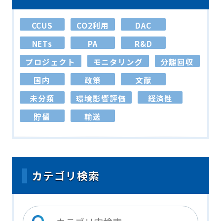
CCUS
CO2利用
DAC
NETs
PA
R&D
プロジェクト
モニタリング
分離回収
国内
政策
文献
未分類
環境影響評価
経済性
貯留
輸送
カテゴリ検索