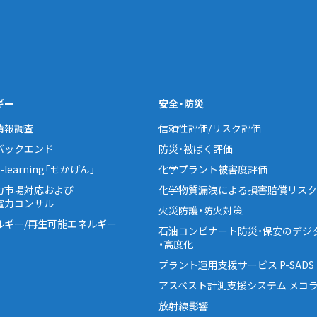
ギー
安全・防災
情報調査
信頼性評価/リスク評価
バックエンド
防災・被ばく評価
learning「せかげん」
化学プラント被害度評価
力市場対応および
化学物質漏洩による損害賠償リスク
電力コンサル
火災防護・防火対策
ルギー/再生可能エネルギー
石油コンビナート防災・保安のデジ
・高度化
プラント運用支援サービス P-SADS
アスベスト計測支援システム メコラ
放射線影響