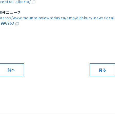
-central-alberta/
関連ニュース
https://www.mountainviewtoday.ca/amp/didsbury-news/local
4996963
前へ
戻る