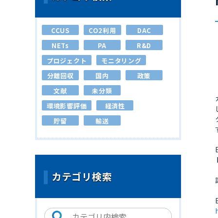
CCUS
CO2利用
DAC
NETs
PA
R&D
プロジェクト
モニタリング
分離回収
国内
政策
文献
未分類
環境影響評価
経済性
貯留
輸送
カテゴリ検索