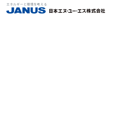
エネルギーと環境を考える
サービス・
マーケット
会社情報
環境
大気拡
経営理
ソリューション
ITソ
プラン
会社所
Why 
確率論
-JA
経済波
基本方