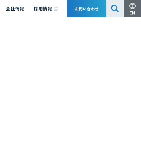
会社情報
採用情報
お問い合わせ
EN
安全・防災
脱炭素化コンサルティング
会社概要
事業組成支援・技術審査
エキスパート紹介
国内外アソシエイツ
医薬品製造のためのPDE・OEL設定
漁業補償
日揮グループ