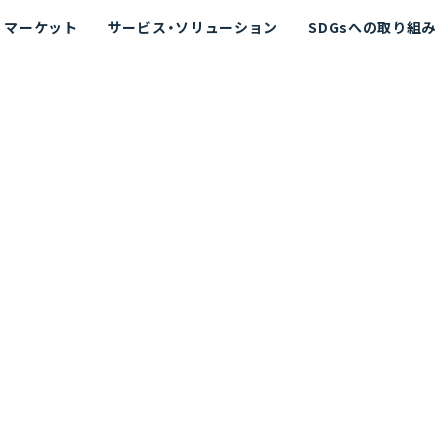
マーケット
サービス・ソリューション
SDGsへの取り組み
散シミュレーション
念
エネルギー
海洋拡散シミュレーション
社長挨拶
リューション
ト運用支援サービス P-SADS
在地
アスベスト計測支援システム
組織図
メコラス®
JANUS?
沿革
的リスク評価（PRA）
NUSが選ばれる理由-
海洋ごみ対策支援
及効果の評価
針
リスクコミュニケーション
事業登録・許可