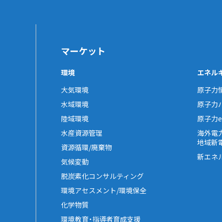
マーケット
環境
エネル
大気環境
原子力
水域環境
原子力
陸域環境
原子力e-
水産資源管理
海外電
地域新
資源循環/廃棄物
新エネ
気候変動
脱炭素化コンサルティング
環境アセスメント/環境保全
化学物質
環境教育・指導者育成支援