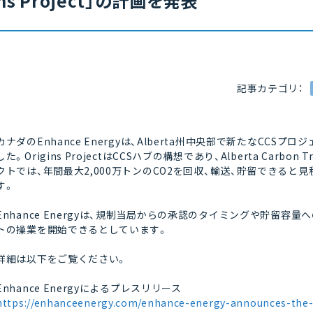
ns Project」の計画を発表
記事カテゴリ：
カナダのEnhance Energyは、Alberta州中央部で新たなCCSプロジ
した。Origins ProjectはCCSハブの構想であり、Alberta Carbo
クトでは、年間最大2,000万トンのCO2を回収、輸送、貯留できる
す。
Enhance Energyは、規制当局からの承認のタイミングや貯留容
トの操業を開始できるとしています。
詳細は以下をご覧ください。
Enhance Energyによるプレスリリース
https://enhanceenergy.com/enhance-energy-announces-the-o