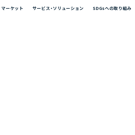
マーケット
サービス・ソリューション
SDGsへの取り組み
散シミュレーション
念
エネルギー
海洋拡散シミュレーション
社長挨拶
リューション
ト運用支援サービス P-SADS
在地
アスベスト計測支援システム
組織図
メコラス®
JANUS?
沿革
的リスク評価（PRA）
NUSが選ばれる理由-
海洋ごみ対策支援
及効果の評価
針
リスクコミュニケーション
事業登録・許可