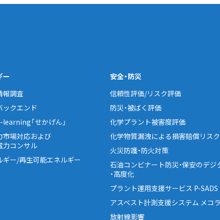
ギー
安全・防災
情報調査
信頼性評価/リスク評価
バックエンド
防災・被ばく評価
learning「せかげん」
化学プラント被害度評価
力市場対応および
化学物質漏洩による損害賠償リスク
電力コンサル
火災防護・防火対策
ルギー/再生可能エネルギー
石油コンビナート防災・保安のデジ
・高度化
プラント運用支援サービス P-SADS
アスベスト計測支援システム メコラ
放射線影響