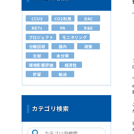
CCUS
CO2利用
DAC
NETs
PA
R&D
プロジェクト
モニタリング
分離回収
国内
政策
文献
未分類
環境影響評価
経済性
貯留
輸送
カテゴリ検索