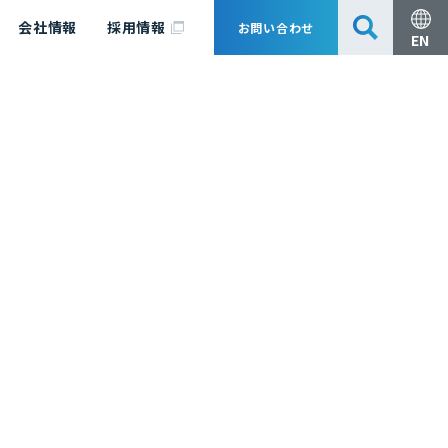
会社情報
採用情報
お問い合わせ
EN
安全・防災
脱炭素化コンサルティング
会社概要
事業組成支援・技術審査
エキスパート紹介
国内外アソシエイツ
医薬品製造のためのPDE・OEL設定
漁業補償
日揮グループ