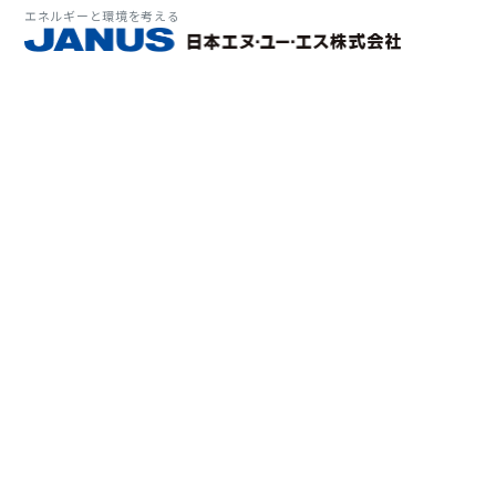
エネルギーと環境を考える
サービス・
マーケット
会社情報
環境
大気拡
経営理
ソリューション
ITソ
プラン
会社所
Why 
確率論
-JA
経済波
基本方