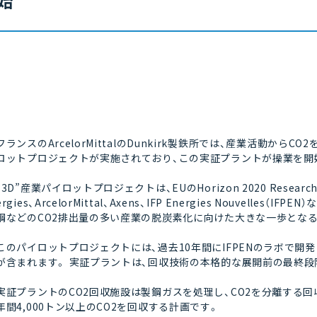
始
フランスのArcelorMittalのDunkirk製鉄所では、産業活動か
ロットプロジェクトが実施されており、この実証プラントが操業を開
”3D”産業パイロットプロジェクトは、EUのHorizon 2020 Research 
ergies、ArcelorMittal、Axens、IFP Energies Nouve
鋼などのCO2排出量の多い産業の脱炭素化に向けた大きな一歩とな
このパイロットプロジェクトには、過去10年間にIFPENのラボで開発
が含まれます。 実証プラントは、回収技術の本格的な展開前の最終段階
実証プラントのCO2回収施設は製鋼ガスを処理し、CO2を分離する回
年間4,000トン以上のCO2を回収する計画です。