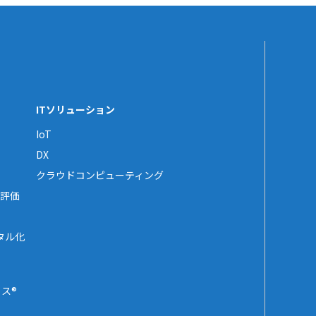
ITソリューション
IoT
DX
クラウドコンピューティング
評価
タル化
ス®