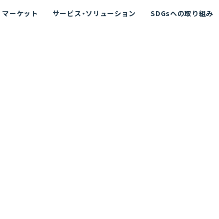
マーケット
サービス・ソリューション
SDGsへの取り組み
散シミュレーション
念
エネルギー
海洋拡散シミュレーション
社長挨拶
リューション
ト運用支援サービス P-SADS
在地
アスベスト計測支援システム
組織図
メコラス®
JANUS?
沿革
的リスク評価（PRA）
NUSが選ばれる理由-
海洋ごみ対策支援
及効果の評価
針
リスクコミュニケーション
事業登録・許可