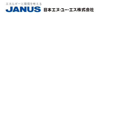
エネルギーと環境を考える
サービス・
マーケット
会社情報
環境
大気拡
経営理
ソリューション
ITソ
プラン
会社所
Why 
確率論
-JA
経済波
基本方