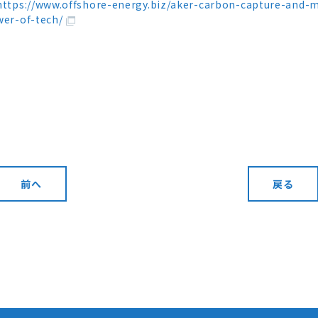
https://www.offshore-energy.biz/aker-carbon-capture-and-m
wer-of-tech/
前へ
戻る