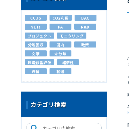
CCUS
CO2利用
DAC
NETs
PA
R&D
プロジェクト
モニタリング
分離回収
国内
政策
文献
未分類
環境影響評価
経済性
貯留
輸送
カテゴリ検索