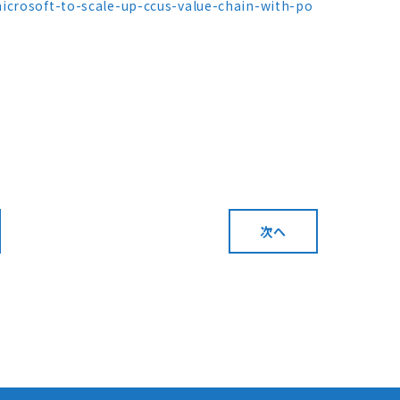
icrosoft-to-scale-up-ccus-value-chain-with-po
次へ