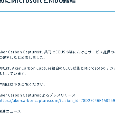
めにMicrosoftとMoU締結
Aker Carbon Captureは、共同でCCUS市場におけるサービス提供
に署名したと公表しました。
両社は、Aker Carbon Capture独自のCCUS技術とMicros
るとしています。
詳細は以下をご覧ください。
Aker Carbon Captureによるプレスリリース
https://akercarboncapture.com/?cision_id=70D27046F4A025
関連ニュース