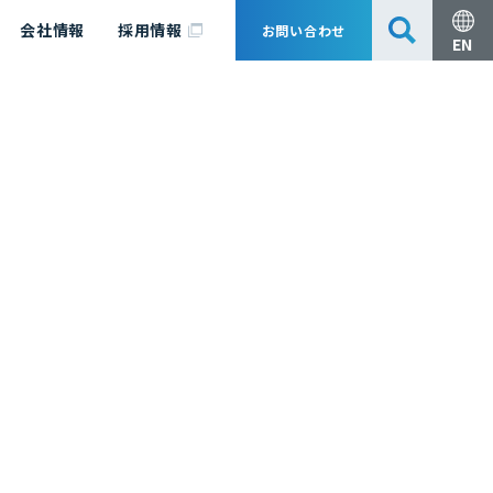
会社情報
採用情報
お問い合わせ
EN
安全・防災
脱炭素化コンサルティング
会社概要
事業組成支援・技術審査
エキスパート紹介
国内外アソシエイツ
医薬品製造のためのPDE・OEL設定
漁業補償
日揮グループ