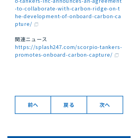
o-tankers-inc-announces-an-agreement
-to-collaborate-with-carbon-ridge-on-t
he-development-of-onboard-carbon-ca
pture/
関連ニュース
https://splash247.com/scorpio-tankers-
promotes-onboard-carbon-capture/
前へ
戻る
次へ