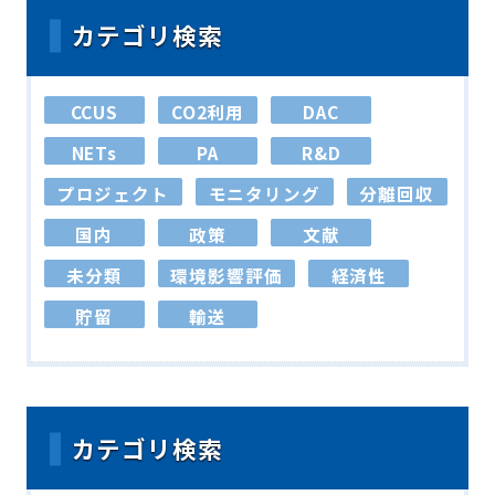
カテゴリ検索
CCUS
CO2利用
DAC
NETs
PA
R&D
プロジェクト
モニタリング
分離回収
国内
政策
文献
未分類
環境影響評価
経済性
貯留
輸送
カテゴリ検索