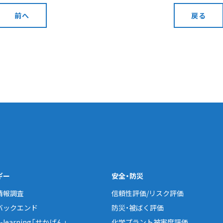
前へ
戻る
ギー
安全・防災
情報調査
信頼性評価/リスク評価
バックエンド
防災・被ばく評価
learning「せかげん」
化学プラント被害度評価