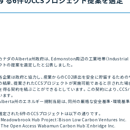
する6件のCCSプロジェクト提案を選定
カナダのAlberta州政府は、Edmonston周辺の工業地帯（Industri
クトの提案を選定したと公表しました。
各企業は政府と協力し、産業からのCO2排出を安全に貯留するため
の結果、提案されたCCSプロジェクトが実施可能であると示された場
を得る契約を結ぶことができるとしています。この契約により、CC
います。
Alberta州のエネルギー規制当局は、同州の厳格な安全基準・環境
選定された6件のCCSプロジェクトは以下の通りです。
・Meadowbrook Hub Project：Bison Low Carbon Ventures Inc.
・The Open Access Wabamun Carbon Hub：Enbridge Inc.