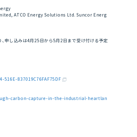
nergy
mited, ATCO Energy Solutions Ltd. Suncor Energ
り、申し込みは4月25日から5月2日まで受け付ける予定
1A4-516E-837019C76FAF75DF
ugh-carbon-capture-in-the-industrial-heartlan