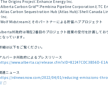
・The Origins Project：Enhance Energy Inc.
・Alberta Carbon Grid™：Pembina Pipeline CorporationとTC E
・Atlas Carbon Sequestration Hub (Atlas Hub)：Shell Canada Li
y Inc.
・Wolf Midstreamとそのパートナーによる貯留ハブプロジェクト
Alberta州政府は現在2番目のプロジェクト提案の受付を計画してお
となっています。
詳細は以下をご覧ください。
アルバータ州政府によるプレスリリース
https://www.alberta.ca/release.cfm?xID=82247CDC3B56D-E
関連ニュース
https://rdnewsnow.com/2022/04/01/reducing-emissions-thro
d/