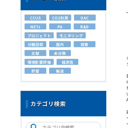
CCUS
CO2利用
DAC
NETs
PA
R&D
プロジェクト
モニタリング
分離回収
国内
政策
文献
未分類
環境影響評価
経済性
貯留
輸送
カテゴリ検索