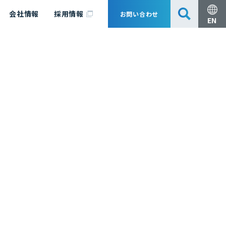
会社情報
採用情報
お問い合わせ
EN
安全・防災
脱炭素化コンサルティング
会社概要
事業組成支援・技術審査
エキスパート紹介
国内外アソシエイツ
医薬品製造のためのPDE・OEL設定
漁業補償
日揮グループ