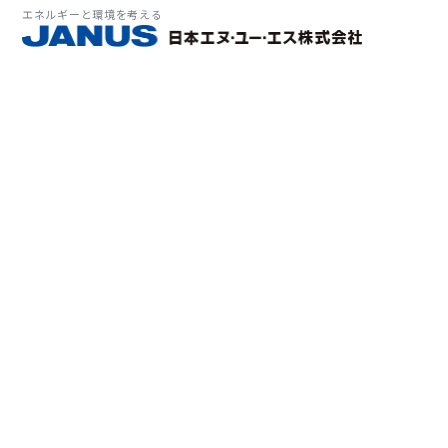
エネルギーと環境を考える
サービス・
マーケット
会社情報
環境
大気拡
経営理
ソリューション
ITソ
プラン
会社所
Why 
確率論
-JA
経済波
基本方