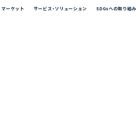
マーケット
サービス・ソリューション
SDGsへの取り組み
散シミュレーション
念
エネルギー
海洋拡散シミュレーション
社長挨拶
リューション
ト運用支援サービス P-SADS
在地
アスベスト計測支援システム
組織図
メコラス®
JANUS?
沿革
的リスク評価（PRA）
NUSが選ばれる理由-
海洋ごみ対策支援
及効果の評価
針
リスクコミュニケーション
事業登録・許可