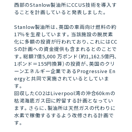
西部のStanlow製油所にCCUS技術を導入す
ることを計画していると発表しました。
Stanlow製油所は、英国の車両向け燃料の約
17％を生産しています。当該施設の脱炭素
化に多額の投資が行われており、これにはCC
Sの計画への資金提供も含まれるとのことで
す。総額7億5,000 万ポンド（約1,162.5億円、
1ポンド＝155円換算）の投資が、英国のクリ
ーンエネルギー企業であるProgressive En
ergyと共同で実施されているとしていま
す。
回収したCO2はLiverpool湾の沖合60kmの
枯渇海底ガス田に貯留する計画となってい
ます。さらに、製油所は天然ガスの代わりに
水素で稼働するするよう改修される計画で
す。