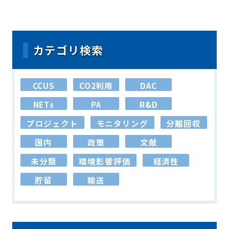
カテゴリ検索
CCUS
CO2利用
DAC
NETs
PA
R&D
プロジェクト
モニタリング
分離回収
国内
政策
文献
未分類
環境影響評価
経済性
貯留
輸送