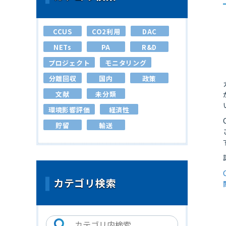
CCUS
CO2利用
DAC
NETs
PA
R&D
プロジェクト
モニタリング
分離回収
国内
政策
文献
未分類
環境影響評価
経済性
貯留
輸送
カテゴリ検索