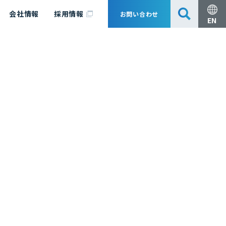
会社情報
採用情報
お問い合わせ
EN
安全・防災
脱炭素化コンサルティング
会社概要
事業組成支援・技術審査
エキスパート紹介
国内外アソシエイツ
医薬品製造のためのPDE・OEL設定
漁業補償
日揮グループ