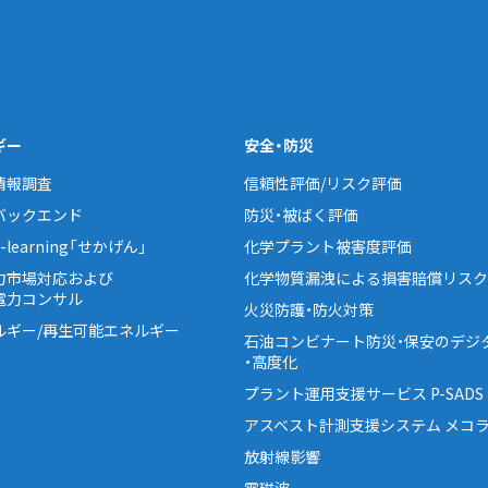
ギー
安全・防災
情報調査
信頼性評価/リスク評価
バックエンド
防災・被ばく評価
learning「せかげん」
化学プラント被害度評価
力市場対応および
化学物質漏洩による損害賠償リスク
電力コンサル
火災防護・防火対策
ルギー/再生可能エネルギー
石油コンビナート防災・保安のデジ
・高度化
プラント運用支援サービス P-SADS
アスベスト計測支援システム メコラ
放射線影響