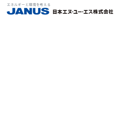
エネルギーと環境を考える
サービス・
マーケット
会社情報
環境
大気拡
経営理
ソリューション
ITソ
プラン
会社所
Why 
確率論
-JA
経済波
基本方