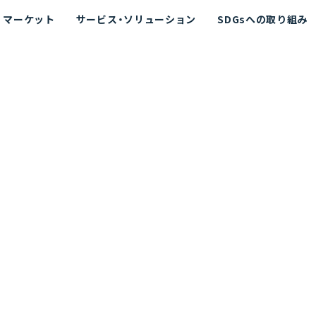
マーケット
サービス・ソリューション
SDGsへの取り組み
散シミュレーション
念
エネルギー
海洋拡散シミュレーション
社長挨拶
リューション
ト運用支援サービス P-SADS
在地
アスベスト計測支援システム
組織図
メコラス®
JANUS?
沿革
的リスク評価（PRA）
NUSが選ばれる理由-
海洋ごみ対策支援
及効果の評価
針
リスクコミュニケーション
事業登録・許可