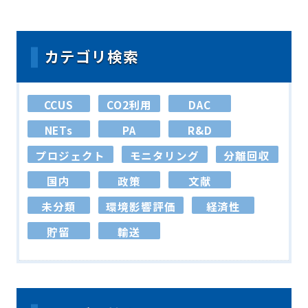
カテゴリ検索
CCUS
CO2利用
DAC
NETs
PA
R&D
プロジェクト
モニタリング
分離回収
国内
政策
文献
未分類
環境影響評価
経済性
貯留
輸送