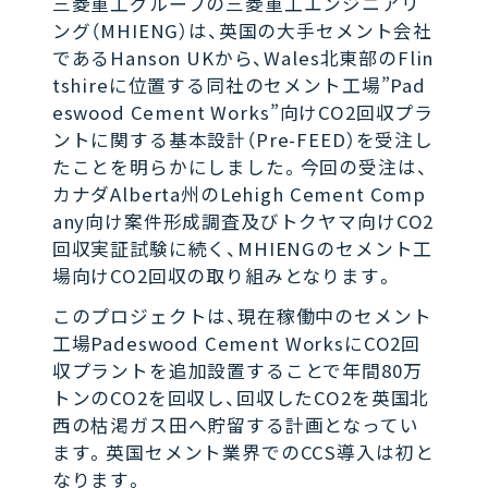
三菱重工グループの三菱重工エンジニアリ
ング（MHIENG）は、英国の大手セメント会社
であるHanson UKから、Wales北東部のFlin
tshireに位置する同社のセメント工場”Pad
eswood Cement Works”向けCO2回収プラ
ントに関する基本設計（Pre-FEED）を受注し
たことを明らかにしました。今回の受注は、
カナダAlberta州のLehigh Cement Comp
any向け案件形成調査及びトクヤマ向けCO2
回収実証試験に続く、MHIENGのセメント工
場向けCO2回収の取り組みとなります。
このプロジェクトは、現在稼働中のセメント
工場Padeswood Cement WorksにCO2回
収プラントを追加設置することで年間80万
トンのCO2を回収し、回収したCO2を英国北
西の枯渇ガス田へ貯留する計画となってい
ます。英国セメント業界でのCCS導入は初と
なります。