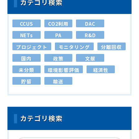
カテゴリ検索
CCUS
CO2利用
DAC
NETs
PA
R&D
プロジェクト
モニタリング
分離回収
国内
政策
文献
未分類
環境影響評価
経済性
貯留
輸送
カテゴリ検索