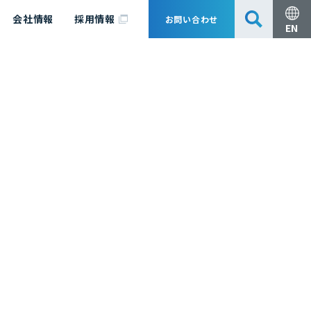
会社情報
採用情報
お問い合わせ
EN
安全・防災
脱炭素化コンサルティング
会社概要
事業組成支援・技術審査
エキスパート紹介
国内外アソシエイツ
医薬品製造のためのPDE・OEL設定
漁業補償
日揮グループ