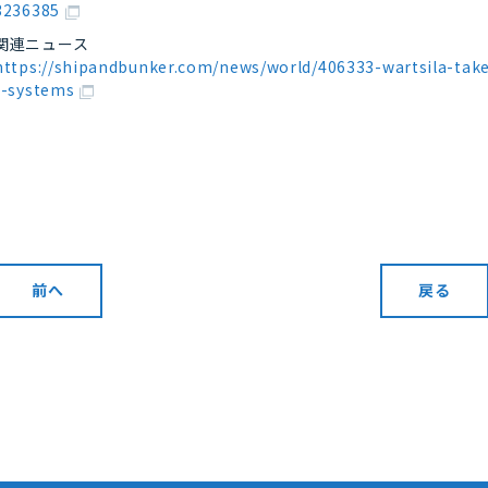
3236385
関連ニュース
https://shipandbunker.com/news/world/406333-wartsila-take
r-systems
前へ
戻る