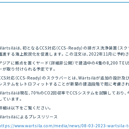
Wärtsiläは、初となるCCS対応（CCS-Ready）の排ガス洗浄装
推進する海上脱炭化を促進します。この注文は、2022年11月に予約さ
アジアに拠点を置くヤード（詳細非公開）で建造中の4隻の8,200 TEU型
ーが取り付けられる予定です。
CCS対応（CCS-Ready）のスクラバーとは、Wärtsiläが追加の
システムをレトロフィットすることが新築の建造段階で既に考慮され
Wärtsiläは現在、70％のCO2回収率でCCSシステムを試験して
しています。
詳細は以下をご覧ください。
Wärtsiläによるプレスリリース
https://www.wartsila.com/media/news/08-03-2023-wartsila-to