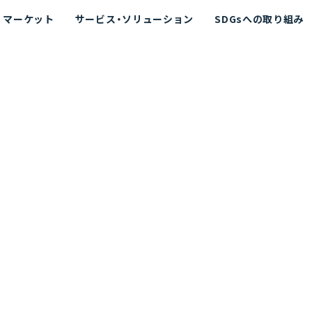
マーケット
サービス・ソリューション
SDGsへの取り組み
散シミュレーション
念
エネルギー
海洋拡散シミュレーション
社長挨拶
リューション
ト運用支援サービス P-SADS
在地
アスベスト計測支援システム
組織図
メコラス®
JANUS?
沿革
的リスク評価（PRA）
NUSが選ばれる理由-
海洋ごみ対策支援
及効果の評価
針
リスクコミュニケーション
事業登録・許可