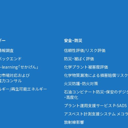
ギー
安全・防災
情報調査
信頼性評価/リスク評価
バックエンド
防災・被ばく評価
learning「せかげん」
化学プラント被害度評価
力市場対応および
化学物質漏洩による損害賠償リスク
電力コンサル
火災防護・防火対策
ルギー/再生可能エネルギー
石油コンビナート防災・保安のデジ
・高度化
プラント運用支援サービス P-SADS
アスベスト計測支援システム メコラ
放射線影響