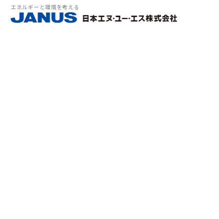
エネルギーと環境を考える
サービス・
マーケット
会社情報
環境
大気拡
経営理
ソリューション
ITソ
プラン
会社所
Why 
確率論
-JA
経済波
基本方