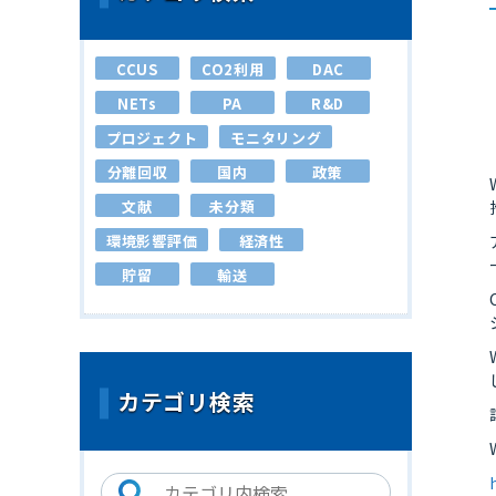
CCUS
CO2利用
DAC
NETs
PA
R&D
プロジェクト
モニタリング
分離回収
国内
政策
文献
未分類
環境影響評価
経済性
貯留
輸送
カテゴリ検索