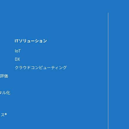
ITソリューション
IoT
DX
クラウドコンピューティング
評価
タル化
ス®