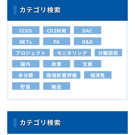
カテゴリ検索
CCUS
CO2利用
DAC
NETs
PA
R&D
プロジェクト
モニタリング
分離回収
国内
政策
文献
未分類
環境影響評価
経済性
貯留
輸送
カテゴリ検索