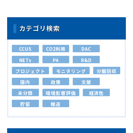
カテゴリ検索
CCUS
CO2利用
DAC
NETs
PA
R&D
プロジェクト
モニタリング
分離回収
国内
政策
文献
未分類
環境影響評価
経済性
貯留
輸送