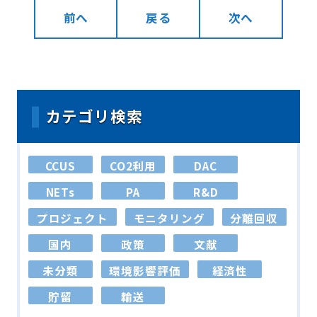
前へ
戻る
次へ
カテゴリ検索
CCUS
CO2利用
DAC
NETs
PA
R&D
プロジェクト
モニタリング
分離回収
国内
政策
文献
未分類
環境影響評価
経済性
貯留
輸送