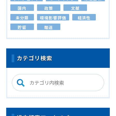
国内
政策
文献
未分類
環境影響評価
経済性
貯留
輸送
カテゴリ検索