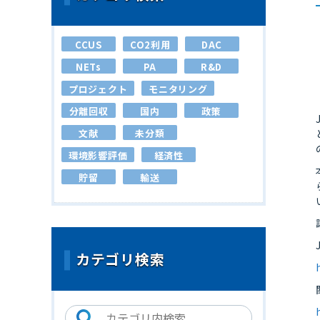
CCUS
CO2利用
DAC
NETs
PA
R&D
プロジェクト
モニタリング
分離回収
国内
政策
文献
未分類
環境影響評価
経済性
貯留
輸送
カテゴリ検索