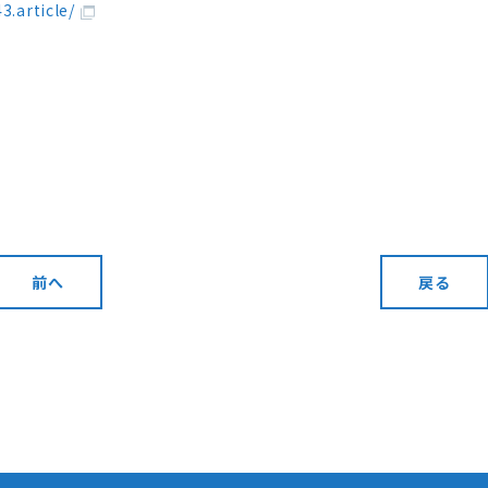
43.article/
前へ
戻る