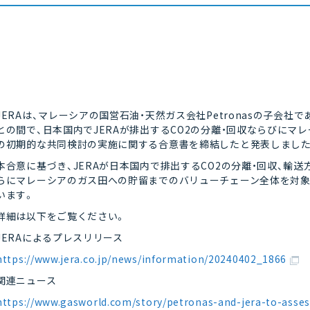
JERAは、マレーシアの国営石油・天然ガス会社Petronasの子会社であるPETRON
との間で、日本国内でJERAが排出するCO2の分離・回収ならびに
の初期的な共同検討の実施に関する合意書を締結したと発表しました
本合意に基づき、JERAが日本国内で排出するCO2の分離・回収、輸
らにマレーシアのガス田への貯留までのバリューチェーン全体を対象
います。
詳細は以下をご覧ください。
JERAによるプレスリリース
https://www.jera.co.jp/news/information/20240402_1866
関連ニュース
https://www.gasworld.com/story/petronas-and-jera-to-asses