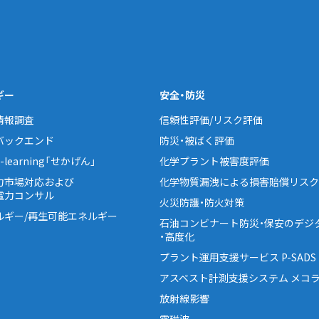
ギー
安全・防災
情報調査
信頼性評価/リスク評価
バックエンド
防災・被ばく評価
learning「せかげん」
化学プラント被害度評価
力市場対応および
化学物質漏洩による損害賠償リスク
電力コンサル
火災防護・防火対策
ルギー/再生可能エネルギー
石油コンビナート防災・保安のデジ
・高度化
プラント運用支援サービス P-SADS
アスベスト計測支援システム メコラ
放射線影響