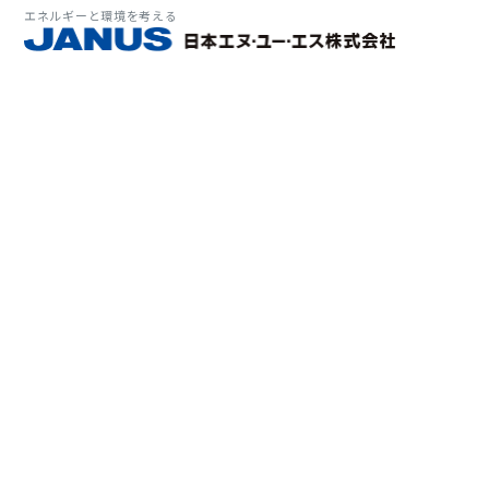
エネルギーと環境を考える
サービス・
マーケット
会社情報
環境
大気拡
経営理
ソリューション
ITソ
プラン
会社所
Why 
確率論
-JA
経済波
基本方