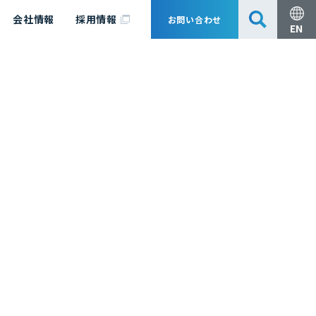
会社情報
採用情報
お問い合わせ
EN
安全・防災
脱炭素化コンサルティング
会社概要
事業組成支援・技術審査
エキスパート紹介
国内外アソシエイツ
医薬品製造のためのPDE・OEL設定
漁業補償
日揮グループ