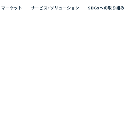
マーケット
サービス・ソリューション
SDGsへの取り組み
散シミュレーション
念
エネルギー
海洋拡散シミュレーション
社長挨拶
リューション
ト運用支援サービス P-SADS
在地
アスベスト計測支援システム
組織図
メコラス®
JANUS?
沿革
的リスク評価（PRA）
NUSが選ばれる理由-
海洋ごみ対策支援
及効果の評価
針
リスクコミュニケーション
事業登録・許可