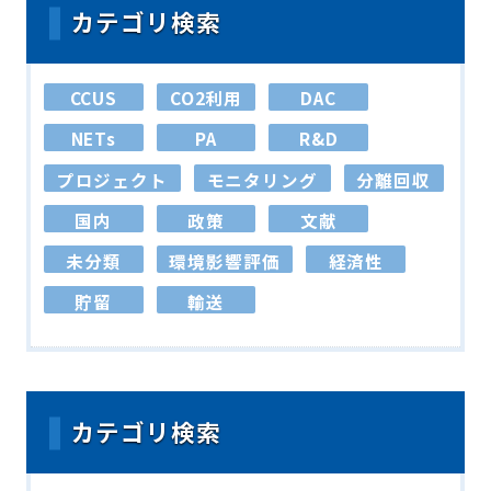
カテゴリ検索
CCUS
CO2利用
DAC
NETs
PA
R&D
プロジェクト
モニタリング
分離回収
国内
政策
文献
未分類
環境影響評価
経済性
貯留
輸送
カテゴリ検索