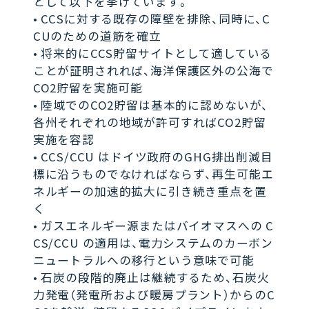
として以下を挙げています。
• CCSに対する既存の障壁を排除、同時に、C
CUのための道筋を確立
• 将来的にCCS貯留サイトとして適している
ことが証明されれば、海洋保護区外の公海で
CO2貯留を実施可能
• 陸域でのCO2貯留は基本的に認めないが、
各州それぞれの地域が許可すればCO2貯留
実施を容認
• CCS/CCU はドイツ政府のGHG排出削減目
標に沿うものでなければならず、再生可能エ
ネルギーの加速的拡大に引き続き重点を置
く
• ガスエネルギー源またはバイオマスへの C
CS/CCU の適用は、電力システムのカーボン
ニュートラルへの移行という意味で可能
• 石炭の段階的廃止は継続するため、石炭火
力発電（発電所および暖房プラント）からのC