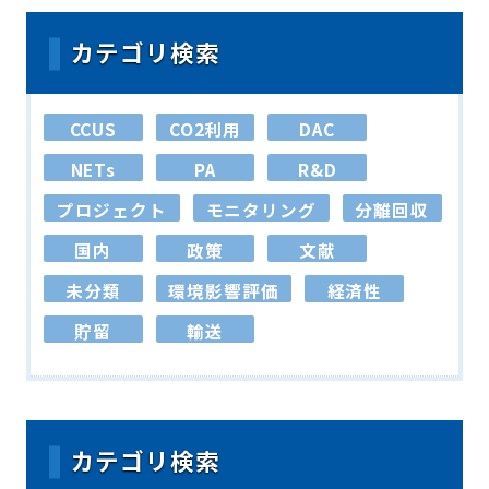
カテゴリ検索
CCUS
CO2利用
DAC
NETs
PA
R&D
プロジェクト
モニタリング
分離回収
国内
政策
文献
未分類
環境影響評価
経済性
貯留
輸送
カテゴリ検索