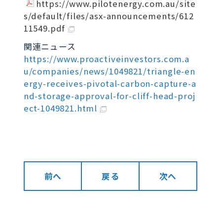
https://www.pilotenergy.com.au/site
s/default/files/asx-announcements/612
11549.pdf
関連ニュース
https://www.proactiveinvestors.com.a
u/companies/news/1049821/triangle-en
ergy-receives-pivotal-carbon-capture-a
nd-storage-approval-for-cliff-head-proj
ect-1049821.html
前へ
戻る
次へ