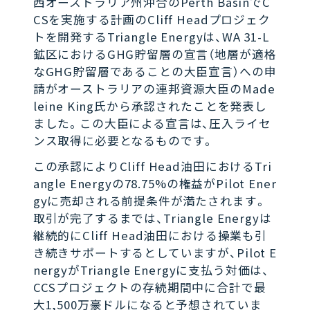
西オーストラリア州沖合のPerth BasinでC
CSを実施する計画のCliff Headプロジェク
トを開発するTriangle Energyは、WA 31-L
鉱区におけるGHG貯留層の宣言（地層が適格
なGHG貯留層であることの大臣宣言）への申
請がオーストラリアの連邦資源大臣のMade
leine King氏から承認されたことを発表し
ました。この大臣による宣言は、圧入ライセ
ンス取得に必要となるものです。
この承認によりCliff Head油田におけるTri
angle Energyの78.75%の権益がPilot Ener
gyに売却される前提条件が満たされます。
取引が完了するまでは、Triangle Energyは
継続的にCliff Head油田における操業も引
き続きサポートするとしていますが、Pilot E
nergyがTriangle Energyに支払う対価は、
CCSプロジェクトの存続期間中に合計で最
大1,500万豪ドルになると予想されていま