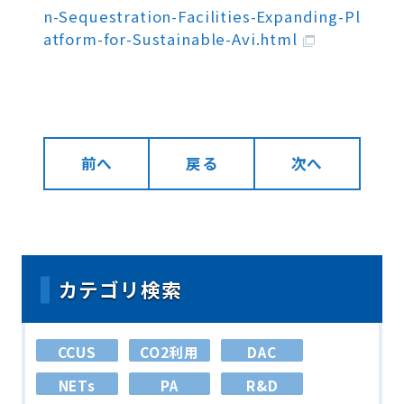
n-Sequestration-Facilities-Expanding-Pl
atform-for-Sustainable-Avi.html
前へ
戻る
次へ
カテゴリ検索
CCUS
CO2利用
DAC
NETs
PA
R&D