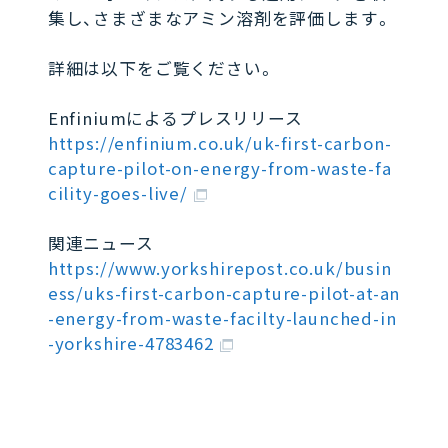
集し、さまざまなアミン溶剤を評価します。
詳細は以下をご覧ください。
Enfiniumによるプレスリリース
https://enfinium.co.uk/uk-first-carbon-
capture-pilot-on-energy-from-waste-fa
cility-goes-live/
関連ニュース
https://www.yorkshirepost.co.uk/busin
ess/uks-first-carbon-capture-pilot-at-an
-energy-from-waste-facilty-launched-in
-yorkshire-4783462