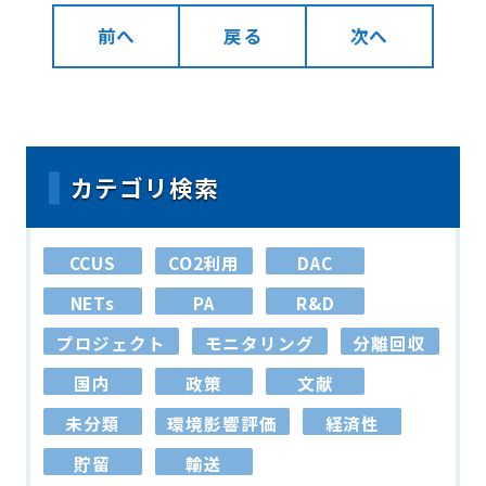
前へ
戻る
次へ
カテゴリ検索
CCUS
CO2利用
DAC
NETs
PA
R&D
プロジェクト
モニタリング
分離回収
国内
政策
文献
未分類
環境影響評価
経済性
貯留
輸送