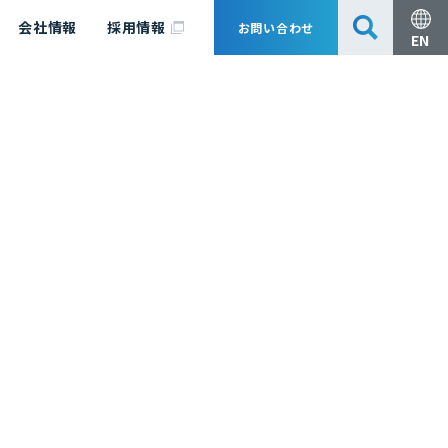
会社情報
採用情報
お問い合わせ
EN
安全・防災
脱炭素化コンサルティング
会社概要
事業組成支援・技術審査
エキスパート紹介
国内外アソシエイツ
医薬品製造のためのPDE・OEL設定
漁業補償
日揮グループ