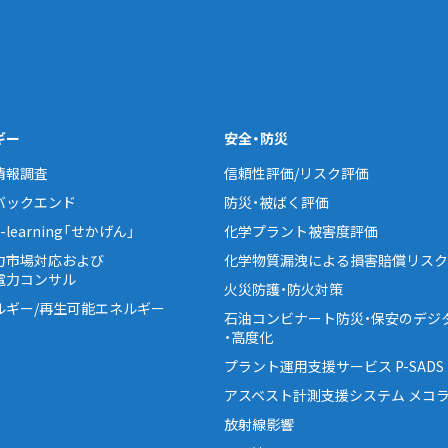
ギー
安全・防災
情報調査
信頼性評価/リスク評価
バックエンド
防災・被ばく評価
learning「せかげん」
化学プラント被害度評価
力市場対応および
化学物質漏洩による損害賠償リスク
電力コンサル
火災防護・防火対策
ルギー/再生可能エネルギー
石油コンビナート防災・保安のデジ
・高度化
プラント運用支援サービス P-SADS
アスベスト計測支援システム メコラ
放射線影響