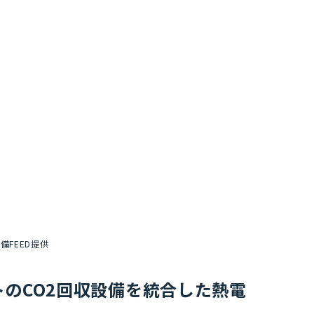
備FEED提供
ェクトのCO2回収設備を統合した熱電