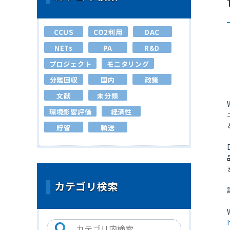
CCUS
CO2利用
DAC
NETs
PA
R&D
プロジェクト
モニタリング
分離回収
国内
政策
文献
未分類
環境影響評価
経済性
貯留
輸送
カテゴリ検索