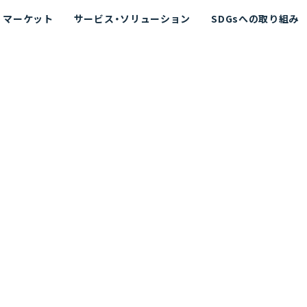
マーケット
サービス・ソリューション
SDGsへの取り組み
散シミュレーション
念
エネルギー
海洋拡散シミュレーション
社長挨拶
リューション
ト運用支援サービス P-SADS
在地
アスベスト計測支援システム
組織図
メコラス®
JANUS?
沿革
的リスク評価（PRA）
NUSが選ばれる理由-
海洋ごみ対策支援
及効果の評価
針
リスクコミュニケーション
事業登録・許可