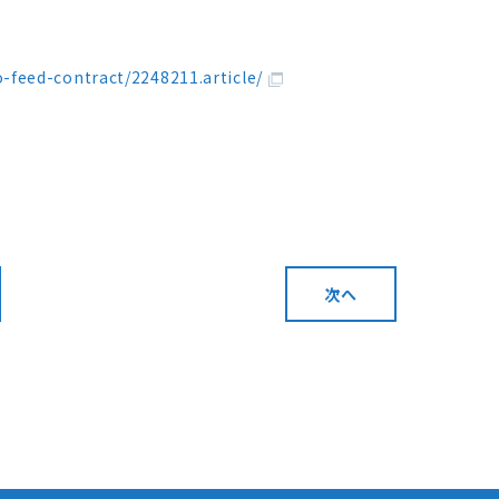
feed-contract/2248211.article/
次へ