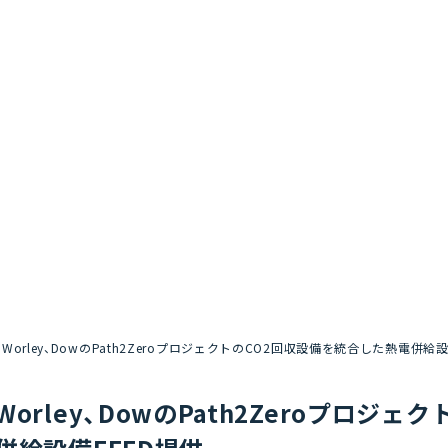
Worley、DowのPath2ZeroプロジェクトのCO2回収設備を統合した熱電併給設
Worley、DowのPath2Zeroプロジ