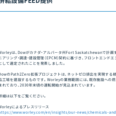
併給設備FEED提供
Worleyは、Dowがカナダ・アルバータ州Fort Saskatchewan
ニアリング・調達・建設管理（EPCM）契約に基づき、フロントエンドエ
として選定されたことを発表しました。
DowのPath2Zero拡張プロジェクトは、ネットゼロ排出を実現す
品工場を建設するものです。Worleyの業務範囲には、既存施設への
まれており、2030年末頃の運転開始が見込まれています。
詳細は以下をご覧ください。
Worleyによるプレスリリース
https://www.worley.com/en/insights/our-news/chemicals-and