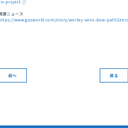
en-project
関連ニュース
https://www.gasworld.com/story/worley-wins-dow-path2zero-
前へ
戻る