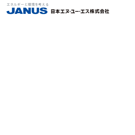
エネルギーと環境を考える
サービス・
マーケット
会社情報
環境
大気拡
経営理
ソリューション
ITソ
プラン
会社所
Why 
確率論
-JA
経済波
基本方